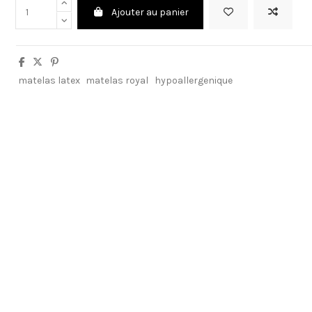
Ajouter au panier
matelas latex
matelas royal
hypoallergenique