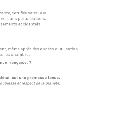
tante, certifiée sans COV.
ond, sans perturbations.
rsements accidentels.
ment, même après des années d’utilisation.
tes les chambres.
nce française. ?
détail est une promesse tenue.
souplesse et respect de la planète.