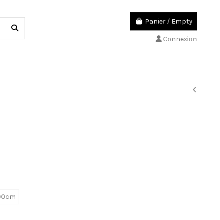
Panier
/
Empty
Connexion
00cm