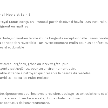
eil Noble et Sain ?
Royal Latex
, conçu en France à partir de sève d’hévéa 100% naturelle.
règnent en maîtres.
é parfaite, un soutien ferme et une longévité exceptionnelle – sans prod
sa conception réversible – un investissement malin pour un confort qu
eant et durable.
t aux allergènes, grâce au latex végétal pur.
 agents pathogènes, pour un environnement sain.
le et facile à nettoyer, qui préserve la beauté du matelas.
umidité – adieu les nuits moites !
tex épouse vos courbes avec précision, soulage les articulations et s
empérature – fraîcheur en été, douce chaleur en hiver.
respectueux de l’environnement.