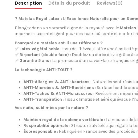
Description
Détails du produit
Reviews
(0)
? Matelas Royal Latex : L’Excellence Naturelle pour un Somm
Plongez dans un sommeil digne de la royauté avec le
Matelas 
incarne le luxe intelligent pour des nuits où santé et confort 
Pourquoi ce matelas est-il une référence ?
✅
Latex végétal noble
: Issu de l’hévéa, il offre une élasticit
✅
Bi-portant (double face)
: Doublez sa durée de vie grâce à 
✅
Garantie 5 ans
: La promesse d’un savoir-faire français exig
La technologie ANTI-TOUT ?️
ANTI-Allergies & ANTI-Acariens
: Naturellement résistan
ANTI-Microbes & ANTI-Bactériens
: Surface hostile aux
ANTI-Taches & ANTI-Moisissures
: Revêtement imperméab
ANTI-Transpiration
: Tissu climatisé et aéré qui évacue l’h
Vos nuits, sublimées par la nature ?
Maintien royal de la colonne vertébrale
: La mousse de la
Respirabilité optimale
: Structure alvéolée qui régule la t
Écoresponsable
: Fabriqué en France avec des procédés 