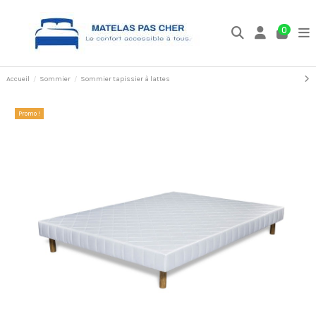
0
Accueil
Sommier
Sommier tapissier à lattes
Promo !