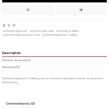
sommier tapissier
sommier pas cher
sommier à lattes
sommier tapissier pas cher
sommier tapissier à lattes
Description
Détails du produit
Reviews
(0)
Sommier tapissier à lattes pour un sommeil réparateur existe en plusieurs
dimensions.
Commentaires (0)